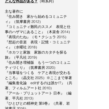
どんな作品がある？
（時系列）
主な著作に
『住み開き 家から始めるコミュニテ
ィ』（筑摩書房 2012）
『コミュニティ難民のススメ 表現と仕
事のハザマにあること』（木楽舎 2014）
『表現のたね』（モ＊クシュラ 2015）
『想起の音楽 表現・記憶・コミュニテ
ィ』（水曜社 2018）
『ホカツと家族 家族のカタチを探る
旅』（平凡社 2019）
『住み開き増補版 もう一つのコミュニ
ティづくり』（筑摩書房 2020）
『当事場をつくる ケアと表現が交わる
ところ』（晶文社 2025）※ここまで単著
『編集進化論 editするのは誰か!?』（共
著、フィルムアート社 2010）
『アール・ブリュットアート 日本』（編
著、平凡社 2013）
『ひとびとの精神史 第9巻』（共著、岩
波書店 2016）