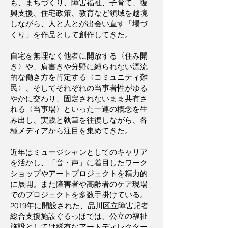
も、まちづくり、障害福祉、子育て、復
興支援、住宅政策、教育など領域を越境
しながら、人と人とが出会い直す「場づ
くり」を作品として創作してきた。
自宅を無理なく他者に開放する〈住み開
き〉や、肩書きや分野に縛られない漂流
的な働き方を肯定する〈コミュニティ難
民〉、そしてそれぞれの当事者性がゆる
やかに交わり、固定されないまま共有さ
れる〈当事場〉といった一連の概念を生
み出し、実践と執筆を往復しながら、各
種メディアから注目を集めてきた。
近年はミュージシャンとしてのキャリア
を活かし、「音・声」に着目したワーク
ショップやアートプロジェクトを精力的
に展開。また障害者や高齢者のケア現場
でのプロジェクトを多数手掛けている。
2019年に開設された、品川区立障害児者
総合支援施設ぐるっぽでは、公立の福祉
施設としては稀有なアートディレクター