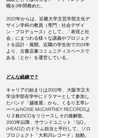
職を3年間務めた。
2022年からは、近畿大学文芸学部文化デ
ザイン学科の教員（専門：社会デザイ
ン・プロデュース）として、「表現と社
会」にまつわる様々な講義やプロジェク
トを設計・展開。近隣の学生街で2024年
より、古書店兼コミュニティスペースで
ある〈とか〉を運営している。
どんな経緯で？
キャリアの始まりは2002年、大阪市立大
学法学部在学中にドラマーとして参加し
たバンド「越後屋」から。くるり主宰レ
ーベルNOISE McCARTNEY RECORDSよ
り２枚のCDをリリースしその後解散。
2003年以降、サウンドユニット「SjQ」
(HEADZ) のドラム担当と平行して、ソロ
プロジェクト「大和川レコード」始動。