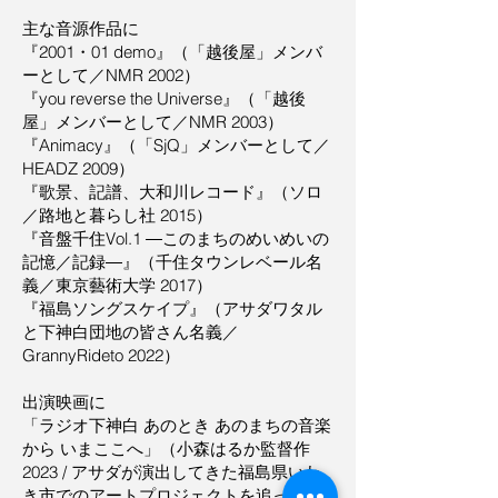
主な音源作品に
『2001・01 demo』（「越後屋」メンバ
ーとして／NMR 2002）
『you reverse the Universe』（「越後
屋」メンバーとして／NMR 2003）
『Animacy』（「SjQ」メンバーとして／
HEADZ 2009）
『歌景、記譜、大和川レコード』（ソロ
／路地と暮らし社 2015）
『音盤千住Vol.1 ―このまちのめいめいの
記憶／記録―』（千住タウンレベール名
義／東京藝術大学 2017）
『福島ソングスケイプ』（アサダワタル
と下神白団地の皆さん名義／
GrannyRideto 2022）
出演映画に
「ラジオ下神白 あのとき あのまちの音楽
から いまここへ」（小森はるか監督作
2023 / アサダが演出してきた福島県いわ
き市でのアートプロジェクトを追った作