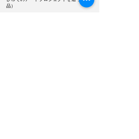
品）
主な受賞歴に
・ソロパフォーマンス名義「大和川レコ
ード」で、横浜BankARTによるパフォー
マンスアワード「Cafe Live Series 2008」
にて大賞(BankART賞)受賞（2008）
・アートプロジェクト「住み開き」にて
「Library of the Year 2011」優秀賞受賞
（2011）
・ドラムを担当するサウンドメディアプ
ロジェクト「SjQ++」で、メディアアー
トの世界的な賞「Prix Ars Electronica
2013」のデジタルミュージック部門優秀
賞受賞（オーストリア・リンツ市）
（2013）
・CD作品 アサダワタルと下神白団地の
みなさん『福島ソングスケイプ』で、
「グッドデザイン賞2022」受賞（2022）
・クロスプレイ東松山 アサダワタルプロ
ジェクト 「また明日も、歌ったような」