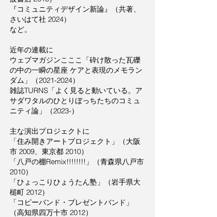
『コミュニティデザイン新論』（共著、
さいはて社 2024）
など。
近年の連載に
ウェブマガジンこここ「砕け散った瓦礫
の中の一瞬の星座 ケアと表現のメモラン
ダム」（2021-2024）
雑誌TURNS「よく見ると動いている。ア
サダワタルのひとりぼっちたちのコミュ
ニティ論」（2023-）
主な演出プロジェクトに
「住み開きアートプロジェクト」（大阪
市 2009、東京都 2010）
「八戸の棚Remix!!!!!!!!」（青森県八戸市
2010）
「ひょっこりひょうたん塾」（岩手県大
槌町 2012）
「コピーバンド・プレゼントバンド」
（高知県四万十市 2012）